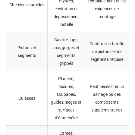
rayures,
remplacement et les
Chemises humides
cavitation et
exigences de
dépassement
montage
installé
Calotte, jupe,
Confirme la famille
Pistons et
axe, gorges et
de pistons et de
segments
segments
segments requise
grippés
Planéité,
fissures,
Peut nécessiter un
soupapes,
usinage ou des
Culasses
guides, sièges et
composants
surfaces
supplémentaires
d’étanchéité
Cames,