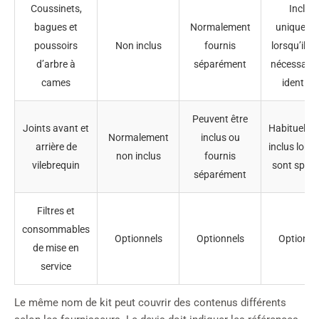
Coussinets,
Inclus
bagues et
Normalement
uniqueme
poussoirs
Non inclus
fournis
lorsqu’ils 
d’arbre à
séparément
nécessaire
cames
identifié
Peuvent être
Joints avant et
Habituelle
Normalement
inclus ou
arrière de
inclus lorsq
non inclus
fournis
vilebrequin
sont spéci
séparément
Filtres et
consommables
Optionnels
Optionnels
Optionne
de mise en
service
Le même nom de kit peut couvrir des contenus différents