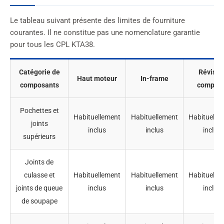
Le tableau suivant présente des limites de fourniture
courantes. Il ne constitue pas une nomenclature garantie
pour tous les CPL KTA38.
Catégorie de
Révisio
Haut moteur
In-frame
composants
complèt
Pochettes et
Habituellement
Habituellement
Habituelle
joints
inclus
inclus
inclus
supérieurs
Joints de
culasse et
Habituellement
Habituellement
Habituelle
joints de queue
inclus
inclus
inclus
de soupape