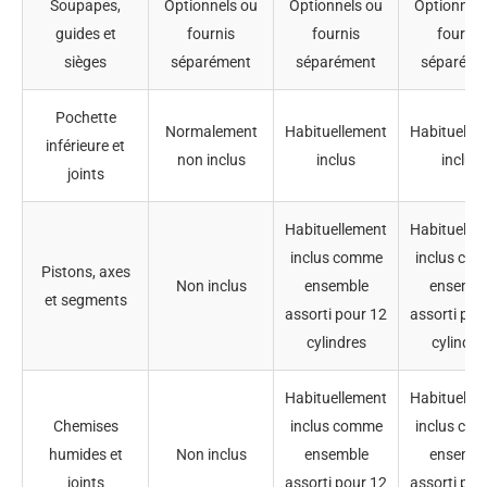
Soupapes,
Optionnels ou
Optionnels ou
Optionnels
guides et
fournis
fournis
fournis
sièges
séparément
séparément
séparéme
Pochette
Normalement
Habituellement
Habituelle
inférieure et
non inclus
inclus
inclus
joints
Habituellement
Habituelle
inclus comme
inclus co
Pistons, axes
Non inclus
ensemble
ensembl
et segments
assorti pour 12
assorti pou
cylindres
cylindre
Habituellement
Habituelle
Chemises
inclus comme
inclus co
humides et
Non inclus
ensemble
ensembl
joints
assorti pour 12
assorti pou