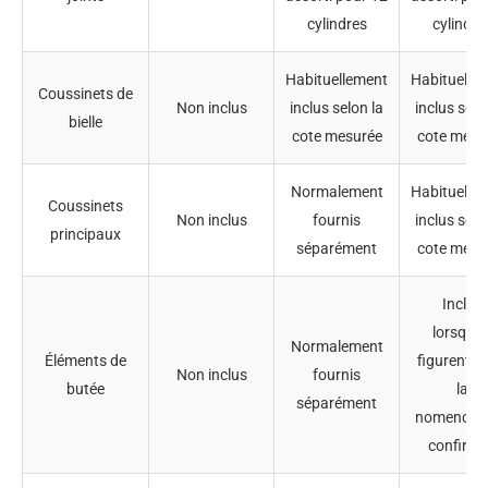
cylindres
cylindre
Habituellement
Habituelle
Coussinets de
Non inclus
inclus selon la
inclus selo
bielle
cote mesurée
cote mesu
Normalement
Habituelle
Coussinets
Non inclus
fournis
inclus selo
principaux
séparément
cote mesu
Inclus
lorsqu’il
Normalement
Éléments de
figurent d
Non inclus
fournis
butée
la
séparément
nomenclat
confirm