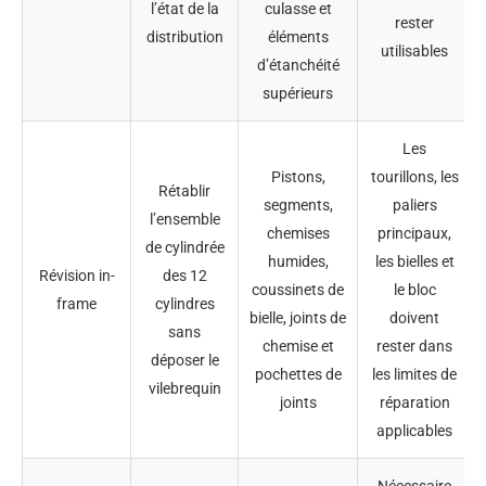
l’état de la
culasse et
rester
distribution
éléments
utilisables
d’étanchéité
supérieurs
Les
Pistons,
tourillons, les
Rétablir
segments,
paliers
l’ensemble
chemises
principaux,
de cylindrée
humides,
les bielles et
Révision in-
des 12
coussinets de
le bloc
frame
cylindres
bielle, joints de
doivent
sans
chemise et
rester dans
déposer le
pochettes de
les limites de
vilebrequin
joints
réparation
applicables
Nécessaire