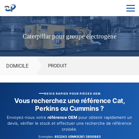
Moteurs
Caterpillar
Caterpillar pour groupe électrogène
pour
groupes
électrogènes
|
DOMICILE
PRODUIT
Moteurs
diesel
CAT
DEVIS RAPIDE POUR PIÈCES OEM
pour
Vous recherchez une référence Cat,
générateurs
Perkins ou Cummins ?
Envoyez-nous votre
référence OEM
pour obtenir rapidement un
devis, vérifier le stock et effectuer une recherche de référence
croisée.
Exemples :
8S2243
·
U5MK8261
·
3800883