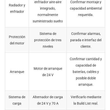
enfriador aire-aire
Confirmar montaje y
Radiador y
integrado,
capacidad ambiental
enfriador
normalmente
requerida.
suministrado suelto
Sistema de
Confirmar alarmas,
Protección
protección de tres
parada e interfaz del
del motor
niveles
cliente.
Confirmar cantidad y
capacidad de
Motor de arranque
Arranque
baterías, cables y
de 24 V
posible doble
arranque.
Sistema de
Alternador de carga
Verificarlo mediante
carga
de 24 V y 70 A
la Build List real.