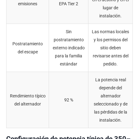
emisiones
EPA Tier 2
lugar de
instalación.
Sin
Las normas locales
postratamiento
y los permisos del
Postratamiento
externo indicado
sitio deben
del escape
para la familia
revisarse antes del
estándar
pedido.
La potencia real
depende del
Rendimiento típico
alternador
92 %
del alternador
seleccionado y de
las pérdidas de la
instalación.
Configuración de potencia típica de 350–