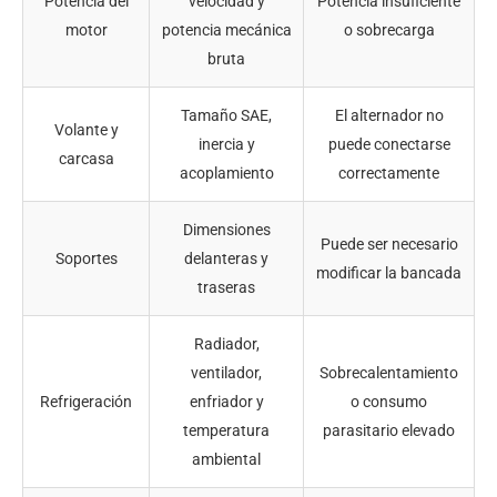
Potencia del
velocidad y
Potencia insuficiente
motor
potencia mecánica
o sobrecarga
bruta
Tamaño SAE,
El alternador no
Volante y
inercia y
puede conectarse
carcasa
acoplamiento
correctamente
Dimensiones
Puede ser necesario
Soportes
delanteras y
modificar la bancada
traseras
Radiador,
ventilador,
Sobrecalentamiento
Refrigeración
enfriador y
o consumo
temperatura
parasitario elevado
ambiental