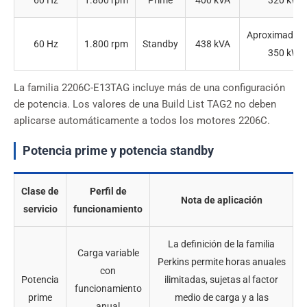
60 Hz
1.800 rpm
Prime
400 kVA
320 kWe
Aproximadam
60 Hz
1.800 rpm
Standby
438 kVA
350 kWe
La familia 2206C-E13TAG incluye más de una configuración
de potencia. Los valores de una Build List TAG2 no deben
aplicarse automáticamente a todos los motores 2206C.
Potencia prime y potencia standby
Clase de
Perfil de
Nota de aplicación
servicio
funcionamiento
La definición de la familia
Carga variable
Perkins permite horas anuales
con
Potencia
ilimitadas, sujetas al factor
funcionamiento
prime
medio de carga y a las
anual