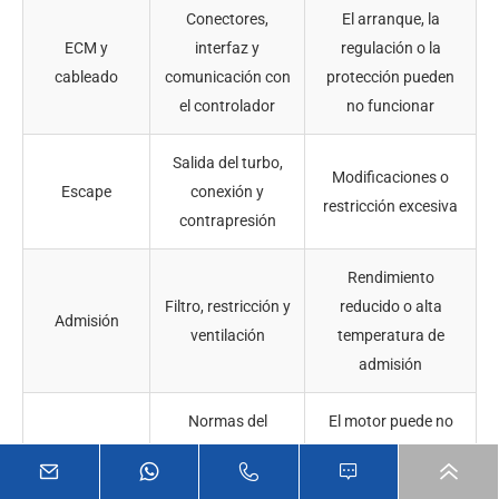
Conectores,
El arranque, la
ECM y
interfaz y
regulación o la
cableado
comunicación con
protección pueden
el controlador
no funcionar
Salida del turbo,
Modificaciones o
Escape
conexión y
restricción excesiva
contrapresión
Rendimiento
Filtro, restricción y
reducido o alta
Admisión
ventilación
temperatura de
admisión
Normas del
El motor puede no
Emisiones
destino y permisos
ser legalmente
del sitio
aceptable