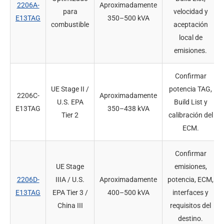
2206A-
Aproximadamente
para
velocidad y
E13TAG
350–500 kVA
combustible
aceptación
local de
emisiones.
Confirmar
UE Stage II /
potencia TAG,
2206C-
Aproximadamente
U.S. EPA
Build List y
E13TAG
350–438 kVA
Tier 2
calibración del
ECM.
Confirmar
UE Stage
emisiones,
2206D-
IIIA / U.S.
Aproximadamente
potencia, ECM,
E13TAG
EPA Tier 3 /
400–500 kVA
interfaces y
China III
requisitos del
destino.