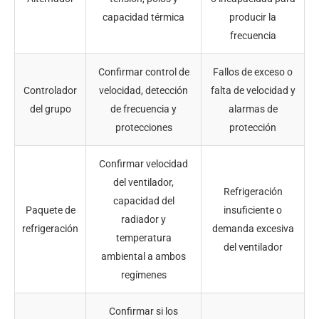
capacidad térmica
producir la
frecuencia
Confirmar control de
Fallos de exceso o
Controlador
velocidad, detección
falta de velocidad y
del grupo
de frecuencia y
alarmas de
protecciones
protección
Confirmar velocidad
del ventilador,
Refrigeración
capacidad del
Paquete de
insuficiente o
radiador y
refrigeración
demanda excesiva
temperatura
del ventilador
ambiental a ambos
regímenes
Confirmar si los