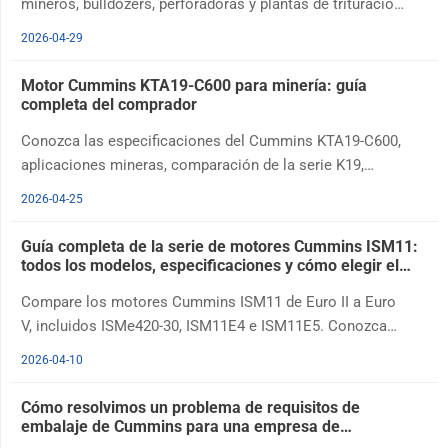
mineros, bulldozers, perforadoras y plantas de trituración.
Compare KT19-C450, KTA19-C525, KTA19-C600 y KTTA19-
2026-04-29
C700 por potencia, par, altitud y aplicación.
Motor Cummins KTA19-C600 para minería: guía
completa del comprador
Conozca las especificaciones del Cummins KTA19-C600,
aplicaciones mineras, comparación de la serie K19,
mantenimiento y soporte de suministro para motores
2026-04-25
diésel de 600 HP.
Guía completa de la serie de motores Cummins ISM11:
todos los modelos, especificaciones y cómo elegir el
adecuado
Compare los motores Cummins ISM11 de Euro II a Euro
V, incluidos ISMe420-30, ISM11E4 e ISM11E5. Conozca
especificaciones, normas de emisiones, aplicaciones y
2026-04-10
consejos de selección para camiones pesados,
volquetes, mezcladores y autobuses.
Cómo resolvimos un problema de requisitos de
embalaje de Cummins para una empresa de
mantenimiento de generadores en Filipinas