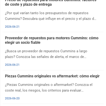
de coste y plazo de entrega
¿Por qué varían tanto los presupuestos de repuestos
Cummins? Descubra qué influye en el precio y el plazo de
entrega, y cómo comparar presupuestos con precisión
2026-06-21
antes de pedir.
Proveedor de repuestos para motores Cummins: cómo
elegir un socio fiable
¿Busca un proveedor de repuestos Cummins a largo
plazo? Conozca las señales de alerta, el marco de
comparación y las preguntas que debe hacer antes de
2026-06-21
comprometerse.
Piezas Cummins originales vs aftermarket: cómo elegir
¿Piezas Cummins originales o aftermarket? Conozca el
coste real, los riesgos, los criterios para evaluar
proveedores y cuándo conviene combinar ambas
2026-06-20
opciones.