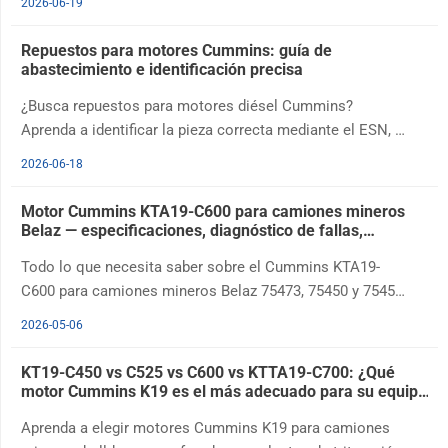
2026-06-19
Repuestos para motores Cummins: guía de
abastecimiento e identificación precisa
¿Busca repuestos para motores diésel Cummins?
Aprenda a identificar la pieza correcta mediante el ESN, el
CPL y el número de pieza, y evite costosos errores de
2026-06-18
pedido.
Motor Cummins KTA19-C600 para camiones mineros
Belaz — especificaciones, diagnóstico de fallas,
repuestos y guía de reemplazo
Todo lo que necesita saber sobre el Cummins KTA19-
C600 para camiones mineros Belaz 75473, 75450 y 75453:
especificaciones, diagnóstico de fallas, repuestos,
2026-05-06
reparación mayor o reemplazo, y cómo comprar el motor
correcto.
KT19-C450 vs C525 vs C600 vs KTTA19-C700: ¿Qué
motor Cummins K19 es el más adecuado para su equipo
de minería?
Aprenda a elegir motores Cummins K19 para camiones