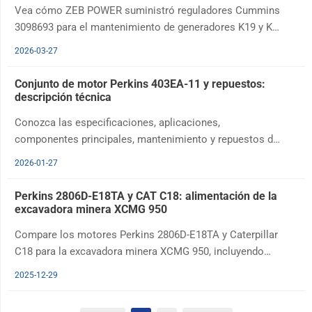
Vea cómo ZEB POWER suministró reguladores Cummins
3098693 para el mantenimiento de generadores K19 y K50
en Filipinas, cumpliendo requisitos de piezas originales y
2026-03-27
embalaje USA.
Conjunto de motor Perkins 403EA-11 y repuestos:
descripción técnica
Conozca las especificaciones, aplicaciones,
componentes principales, mantenimiento y repuestos del
motor diésel Perkins 403EA-11 para pequeñas
2026-01-27
excavadoras y grupos electrógenos.
Perkins 2806D-E18TA y CAT C18: alimentación de la
excavadora minera XCMG 950
Compare los motores Perkins 2806D-E18TA y Caterpillar
C18 para la excavadora minera XCMG 950, incluyendo
potencia, par, consumo, mantenimiento y soporte de
2025-12-29
selección de ZEB POWER.