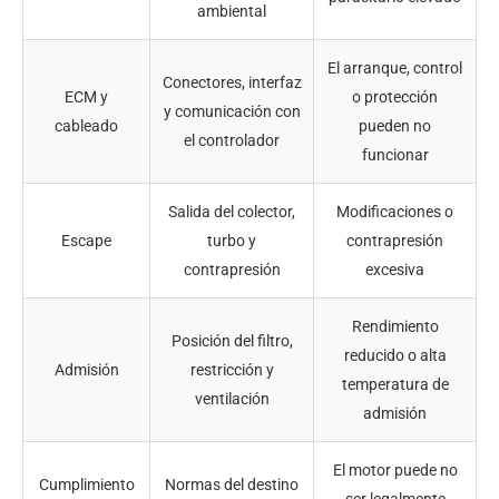
ambiental
El arranque, control
Conectores, interfaz
ECM y
o protección
y comunicación con
cableado
pueden no
el controlador
funcionar
Salida del colector,
Modificaciones o
Escape
turbo y
contrapresión
contrapresión
excesiva
Rendimiento
Posición del filtro,
reducido o alta
Admisión
restricción y
temperatura de
ventilación
admisión
El motor puede no
Cumplimiento
Normas del destino