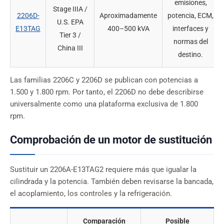
emisiones,
Stage IIIA /
2206D-
Aproximadamente
potencia, ECM,
U.S. EPA
E13TAG
400–500 kVA
interfaces y
Tier 3 /
normas del
China III
destino.
Las familias 2206C y 2206D se publican con potencias a
1.500 y 1.800 rpm. Por tanto, el 2206D no debe describirse
universalmente como una plataforma exclusiva de 1.800
rpm.
Comprobación de un motor de sustitución
Sustituir un 2206A-E13TAG2 requiere más que igualar la
cilindrada y la potencia. También deben revisarse la bancada,
el acoplamiento, los controles y la refrigeración.
Comparación
Posible