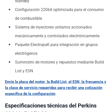
standby
Configuración 2206A optimizada para el consumo
de combustible
Sistema de inyectores unitarios accionados
mecánicamente y controlados electrónicamente
Paquete ElectropaK para integración en grupos
electrógenos
Suministro de motores y repuestos mediante Build
List y ESN
Envíe la placa del motor, la Build List, el ESN, la frecuencia y
la clase de servicio requeridas para recibir una cotización
específica de la configuración
.
Especificaciones técnicas del Perkins