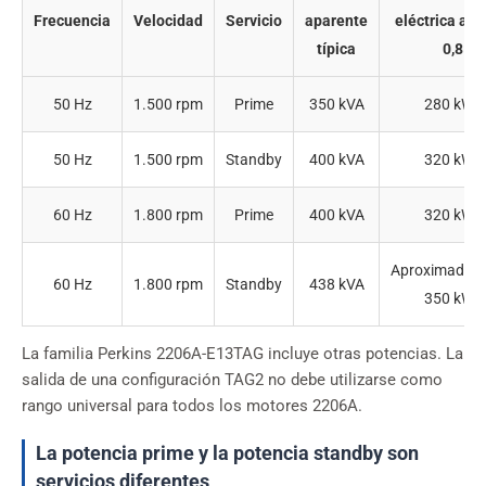
Frecuencia
Velocidad
Servicio
aparente
eléctrica a fa
típica
0,8
50 Hz
1.500 rpm
Prime
350 kVA
280 kWe
50 Hz
1.500 rpm
Standby
400 kVA
320 kWe
60 Hz
1.800 rpm
Prime
400 kVA
320 kWe
Aproximadam
60 Hz
1.800 rpm
Standby
438 kVA
350 kWe
La familia Perkins 2206A-E13TAG incluye otras potencias. La
salida de una configuración TAG2 no debe utilizarse como
rango universal para todos los motores 2206A.
La potencia prime y la potencia standby son
servicios diferentes