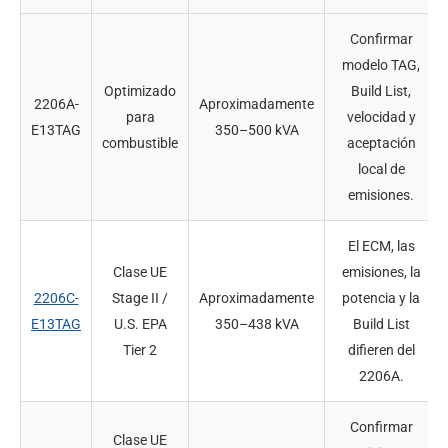
Confirmar
modelo TAG,
Optimizado
Build List,
2206A-
Aproximadamente
para
velocidad y
E13TAG
350–500 kVA
combustible
aceptación
local de
emisiones.
El ECM, las
Clase UE
emisiones, la
2206C-
Stage II /
Aproximadamente
potencia y la
E13TAG
U.S. EPA
350–438 kVA
Build List
Tier 2
difieren del
2206A.
Confirmar
Clase UE