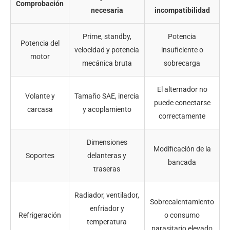
Comprobación
necesaria
incompatibilidad
Prime, standby,
Potencia
Potencia del
velocidad y potencia
insuficiente o
motor
mecánica bruta
sobrecarga
El alternador no
Volante y
Tamaño SAE, inercia
puede conectarse
carcasa
y acoplamiento
correctamente
Dimensiones
Modificación de la
Soportes
delanteras y
bancada
traseras
Radiador, ventilador,
Sobrecalentamiento
enfriador y
Refrigeración
o consumo
temperatura
parasitario elevado