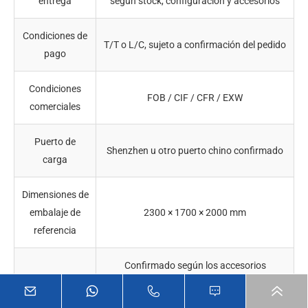
entrega
según stock, configuración y accesorios
Condiciones de
T/T o L/C, sujeto a confirmación del pedido
pago
Condiciones
FOB / CIF / CFR / EXW
comerciales
Puerto de
Shenzhen u otro puerto chino confirmado
carga
Dimensiones de
embalaje de
2300 × 1700 × 2000 mm
referencia
Confirmado según los accesorios
Peso bruto final
suministrados y la lista de empaque
aprobada