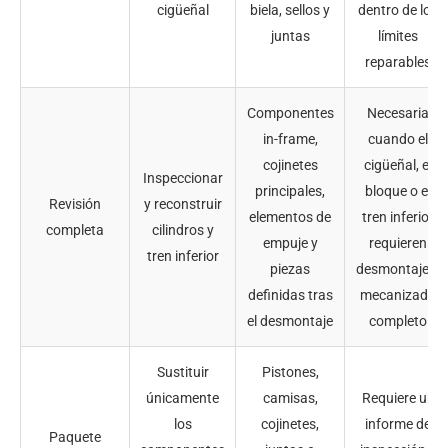
cigüeñal
biela, sellos y
dentro de los
juntas
límites
reparables
Componentes
Necesaria
in-frame,
cuando el
cojinetes
cigüeñal, el
Inspeccionar
principales,
bloque o el
Revisión
y reconstruir
elementos de
tren inferior
completa
cilindros y
empuje y
requieren
tren inferior
piezas
desmontaje o
definidas tras
mecanizado
el desmontaje
completo
Sustituir
Pistones,
únicamente
camisas,
Requiere un
los
cojinetes,
informe de
Paquete