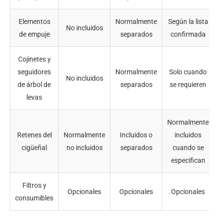
Elementos
Normalmente
Según la lista
No incluidos
de empuje
separados
confirmada
Cojinetes y
seguidores
Normalmente
Solo cuando
No incluidos
de árbol de
separados
se requieren
levas
Normalmente
Retenes del
Normalmente
Incluidos o
incluidos
cigüeñal
no incluidos
separados
cuando se
especifican
Filtros y
Opcionales
Opcionales
Opcionales
consumibles