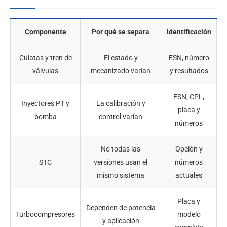
Componente
Por qué se separa
Identificación
Culatas y tren de
El estado y
ESN, número
válvulas
mecanizado varían
y resultados
ESN, CPL,
Inyectores PT y
La calibración y
placa y
bomba
control varían
números
No todas las
Opción y
STC
versiones usan el
números
mismo sistema
actuales
Placa y
Dependen de potencia
Turbocompresores
modelo
y aplicación