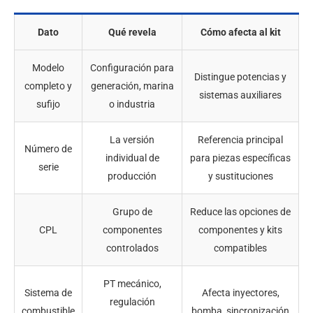
Dato
Qué revela
Cómo afecta al kit
Modelo
Configuración para
Distingue potencias y
completo y
generación, marina
sistemas auxiliares
sufijo
o industria
La versión
Referencia principal
Número de
individual de
para piezas específicas
serie
producción
y sustituciones
Grupo de
Reduce las opciones de
CPL
componentes
componentes y kits
controlados
compatibles
PT mecánico,
Sistema de
Afecta inyectores,
regulación
combustible
bomba, sincronización