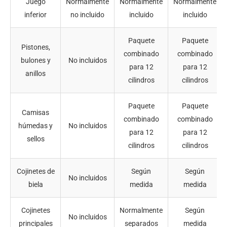
Juego
Normalmente
Normalmente
Normalmente
inferior
no incluido
incluido
incluido
Paquete
Paquete
Pistones,
combinado
combinado
bulones y
No incluidos
para 12
para 12
anillos
cilindros
cilindros
Paquete
Paquete
Camisas
combinado
combinado
húmedas y
No incluidos
para 12
para 12
sellos
cilindros
cilindros
Cojinetes de
Según
Según
No incluidos
biela
medida
medida
Cojinetes
Normalmente
Según
No incluidos
principales
separados
medida