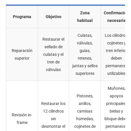
Zona
Confirmación
Programa
Objetivo
habitual
necesaria
Culatas,
Los cilindros,
Restaurar el
válvulas,
cojinetes y
sellado de
Reparación
guías,
tren inferior
culatas y el
superior
retenes,
deben
tren de
juntas y sellos
permanecer
válvulas
superiores
utilizables
Muñones,
Pistones,
apoyos
Restaurar los
anillos,
principales,
12 cilindros
camisas
bielas y
Revisión in-
sin
húmedas,
bloque deben
frame
desmontar el
cojinetes de
permanecer