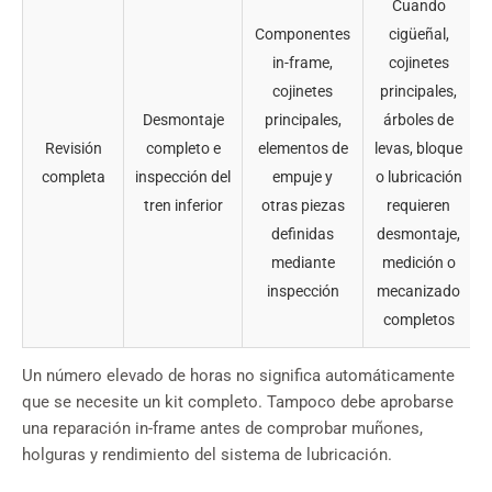
Cuando
Componentes
cigüeñal,
in-frame,
cojinetes
cojinetes
principales,
Desmontaje
principales,
árboles de
Revisión
completo e
elementos de
levas, bloque
completa
inspección del
empuje y
o lubricación
tren inferior
otras piezas
requieren
definidas
desmontaje,
mediante
medición o
inspección
mecanizado
completos
Un número elevado de horas no significa automáticamente
que se necesite un kit completo. Tampoco debe aprobarse
una reparación in-frame antes de comprobar muñones,
holguras y rendimiento del sistema de lubricación.