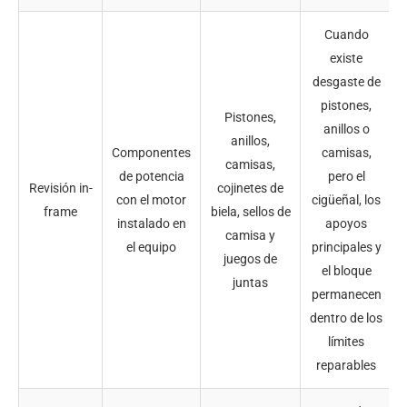
Cuando
existe
desgaste de
pistones,
Pistones,
anillos o
anillos,
Componentes
camisas,
camisas,
de potencia
pero el
Revisión in-
cojinetes de
con el motor
cigüeñal, los
frame
biela, sellos de
instalado en
apoyos
camisa y
el equipo
principales y
juegos de
el bloque
juntas
permanecen
dentro de los
límites
reparables