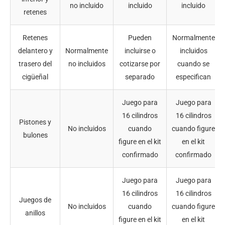
no incluido
incluido
incluido
retenes
Retenes
Pueden
Normalmente
delantero y
Normalmente
incluirse o
incluidos
trasero del
no incluidos
cotizarse por
cuando se
cigüeñal
separado
especifican
Juego para
Juego para
16 cilindros
16 cilindros
Pistones y
No incluidos
cuando
cuando figure
bulones
figure en el kit
en el kit
confirmado
confirmado
Juego para
Juego para
16 cilindros
16 cilindros
Juegos de
No incluidos
cuando
cuando figure
anillos
figure en el kit
en el kit