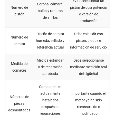
Evita seleccionar un
Corona, cámara,
Número de
pistón de otra potencia
bulón y ranuras
pistón
o versión de
de anillos
producción
Diseño de camisa
Debe coincidir con
Número de
húmeda, sellado y
pistón, bloque e
camisa
referencia actual
información de servicio
Medida estándar
Debe seleccionarse
Medida de
o de reparación
mediante medición real
cojinetes
aprobada
del cigüeñal
Componentes
actualmente
Importante cuando el
Números de
instalados
motor ya ha sido
piezas
después de
reconstruido o
desmontadas
reparaciones
modificado