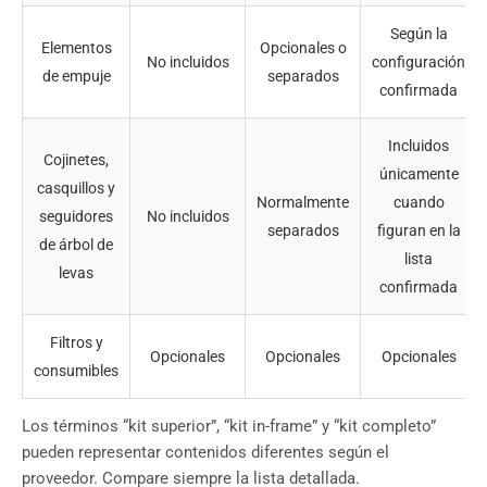
Según la
Elementos
Opcionales o
No incluidos
configuración
de empuje
separados
confirmada
Incluidos
Cojinetes,
únicamente
casquillos y
Normalmente
cuando
seguidores
No incluidos
separados
figuran en la
de árbol de
lista
levas
confirmada
Filtros y
Opcionales
Opcionales
Opcionales
consumibles
Los términos “kit superior”, “kit in-frame” y “kit completo”
pueden representar contenidos diferentes según el
proveedor. Compare siempre la lista detallada.