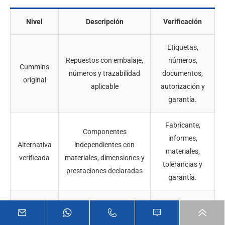
Nivel
Descripción
Verificación
Etiquetas,
Repuestos con embalaje,
números,
Cummins
números y trazabilidad
documentos,
original
aplicable
autorización y
garantía.
Fabricante,
Componentes
informes,
Alternativa
independientes con
materiales,
verificada
materiales, dimensiones y
tolerancias y
prestaciones declaradas
garantía.
Dimensiones,
Componentes de terceros
materiales,
Aftermarket