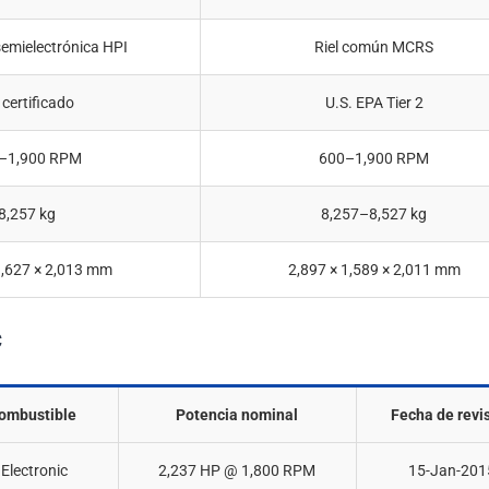
semielectrónica HPI
Riel común MCRS
certificado
U.S. EPA Tier 2
–1,900 RPM
600–1,900 RPM
8,257 kg
8,257–8,527 kg
1,627 × 2,013 mm
2,897 × 1,589 × 2,011 mm
C
combustible
Potencia nominal
Fecha de revi
 Electronic
2,237 HP @ 1,800 RPM
15-Jan-201