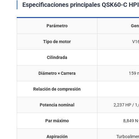
Especificaciones principales QSK60-C HP
Parámetro
Gen
Tipo de motor
V16
Cilindrada
Diámetro × Carrera
159 
Relación de compresión
Potencia nominal
2,237 HP / 
Par máximo
8,849 N
Aspiración
Turboalime