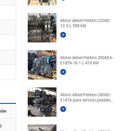
Motor diésel Perkins 2206D
12.5 L 388 kW
Motor diésel Perkins 2806EA-
E18TA 18.1 L 470 kW
Motor diésel Perkins 2806D-
E18TA para servicio pesado
18.1 L 470 kW
sión
5