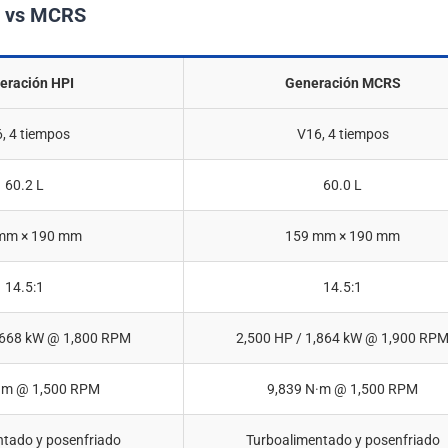
I vs MCRS
eración HPI
Generación MCRS
, 4 tiempos
V16, 4 tiempos
60.2 L
60.0 L
mm × 190 mm
159 mm × 190 mm
14.5:1
14.5:1
1,668 kW @ 1,800 RPM
2,500 HP / 1,864 kW @ 1,900 RP
·m @ 1,500 RPM
9,839 N·m @ 1,500 RPM
ntado y posenfriado
Turboalimentado y posenfriado