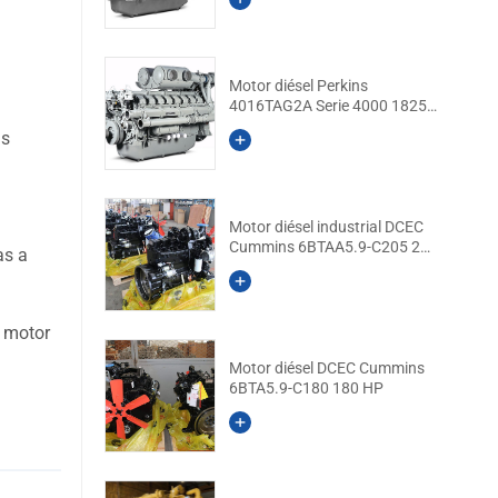
Motor diésel Perkins
4016TAG2A Serie 4000 1825
kVA standby
as
Motor diésel industrial DCEC
Cummins 6BTAA5.9-C205 205
as a
HP
l motor
Motor diésel DCEC Cummins
6BTA5.9-C180 180 HP