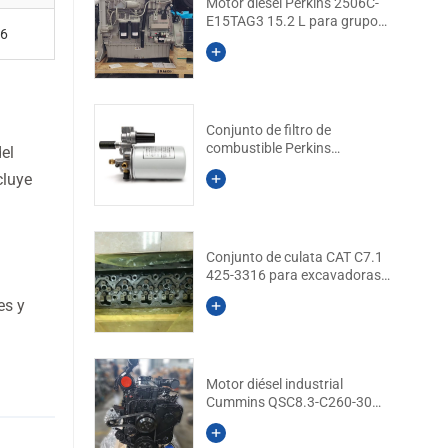
Motor diésel Perkins 2506C-
E15TAG3 15.2 L para grupo
16
electrógeno
Conjunto de filtro de
combustible Perkins
el
1825661C94 para motores
cluye
serie 1306
Conjunto de culata CAT C7.1
425-3316 para excavadoras
CAT 323D2 / 320D2
es y
Motor diésel industrial
Cummins QSC8.3-C260-30
DCEC 260 HP