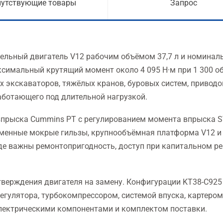
путствующие товары
Запрос
ьный двигатель V12 рабочим объёмом 37,7 л и номинал
аксимальный крутящий момент около 4 095 Н·м при 1 300 о
х экскаваторов, тяжёлых кранов, буровых систем, приводо
аботающего под длительной нагрузкой.
 впрыска Cummins PT с регулированием момента впрыска S
сменные мокрые гильзы, крупнообъёмная платформа V12 и
где важны ремонтопригодность, доступ при капитальном р
верждения двигателя на замену. Конфигурации KT38-C925
гулятора, турбокомпрессором, системой впуска, картером
лектрическими компонентами и комплектом поставки.