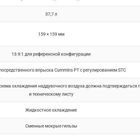
37,7 л
159 × 159 мм
13.9:1 для референсной конфигурации
посредственного впрыска Cummins PT с регулированием STC
 схема охлаждения наддувочного воздуха должна подтверждаться 
и техническому листу
Жидкостное охлаждение
Сменные мокрые гильзы