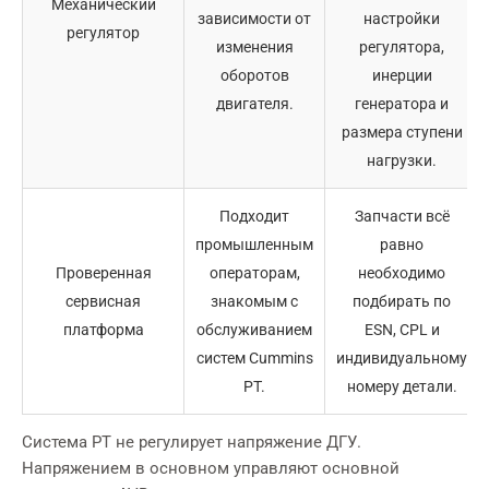
Механический
зависимости от
настройки
регулятор
изменения
регулятора,
оборотов
инерции
двигателя.
генератора и
размера ступени
нагрузки.
Подходит
Запчасти всё
промышленным
равно
Проверенная
операторам,
необходимо
сервисная
знакомым с
подбирать по
платформа
обслуживанием
ESN, CPL и
систем Cummins
индивидуальному
PT.
номеру детали.
Система PT не регулирует напряжение ДГУ.
Напряжением в основном управляют основной