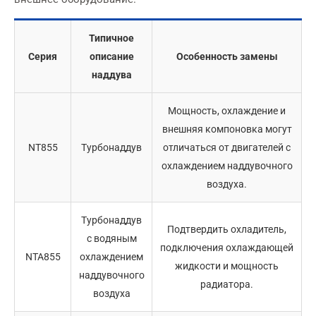
Типичное
Серия
описание
Особенность замены
наддува
Мощность, охлаждение и
внешняя компоновка могут
NT855
Турбонаддув
отличаться от двигателей с
охлаждением наддувочного
воздуха.
Турбонаддув
Подтвердить охладитель,
с водяным
подключения охлаждающей
NTA855
охлаждением
жидкости и мощность
наддувочного
радиатора.
воздуха