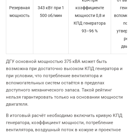
Резервная
343 кВт при 1
коэффициенте
генера
мощность
500 об/мин
мощности 0,8 и
вспомога
КПД генератора
поте
93–96 %
утвержд
реж
двига
ДГУ основной мощностью 375 кВА может быть
возможна при достаточно высоком КПД генератора и
при условии, что потребление вентилятора и
вспомогательных систем остаётся в пределах
доступного механического запаса. Такой рейтинг
нельзя гарантировать только на основании мощности
двигателя.
В итоговый расчёт необходимо включить кривую КПД
генератора, коэффициент мощности, потребление
вентилятора, воздушный поток в кожухе и проектное