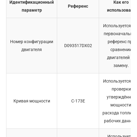
Идентификационный
Как его
Референс
параметр
использовать
Используется ка
первоначальны
Номер конфигурации
референс при
D093517DX02
двигателя
сравнении
двигателей на
замену.
Используется дл
проверки
утверждённой
Кривая мощности
C-173E
мощности,
расхода топлива
рабочих данных
Используется