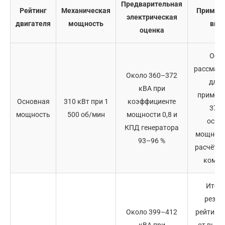
Предварительная
Рейтинг
Механическая
Примеча
электрическая
двигателя
мощность
выб
оценка
Обы
рассматр
Около 360–372
для 
кВА при
примерн
Основная
310 кВт при 1
коэффициенте
375 
мощность
500 об/мин
мощности 0,8 и
осно
КПД генератора
мощност
93–96 %
расчёта 
компл
Итог
резер
Около 399–412
рейтинг 
кВА при
от выбр