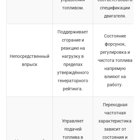
топливом.
спецификации
двигателя.
Поддерживает
Состояние
сгорание и
форсунок,
реакцию на
регулировка и
Непосредственный
нагрузку в
чистота топлива
впрыск
пределах
напрямую
утверждённого
влияют на
генераторного
работу.
рейтинга.
Переходная
частотная
Управляет
характеристика
подачей
зависит от
топлива в
состояния и