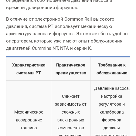
определяется соотношением давления насоса и
времени дозирования форсунок.
В отличие от электронной Common Rail высокого
давления, система PT использует механическую
архитектуру насоса и форсунок. Это может быть удобно
операторам, которые уже имеют опыт обслуживания
двигателей Cummins NT, NTA и серии K.
Характеристика
Практическое
Требование к
системы PT
преимущество
обслуживанию
Давление насоса,
Снижает
настройка
зависимость от
регулятора и
Механическое
сложных
калибровка
дозирование
электронных
форсунок
топлива
компонентов
должны
управления
соответствовать