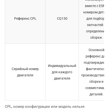
вместе с ESN и
номером детал
Референс CPL
CQ130
для подбора
запчастей и
определения
сборки.
Основной
референс для
подтверждения
Индивидуальный
Серийный номер
фактической
для каждого
двигателя
производственн
двигателя
сборки и
совместимых
деталей.
CPL, номер конфигурации или модель нельзя