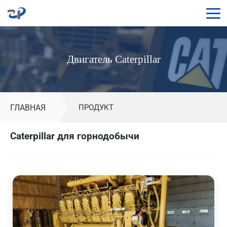
Двигатели
Caterpillar
Двигатель Caterpillar
на
продажу
|
Дизельные
ГЛАВНАЯ
ПРОДУКТ
двигатели
CAT
Caterpillar для горнодобычи
для
горной
техники
и
генераторных
установок