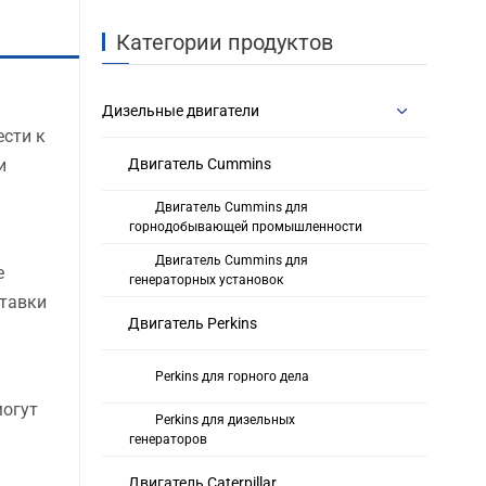
Категории продуктов
Дизельные двигатели
ести к
и
Двигатель Cummins
Двигатель Cummins для
горнодобывающей промышленности
Двигатель Cummins для
е
генераторных установок
ставки
Двигатель Perkins
Perkins для горного дела
могут
Perkins для дизельных
генераторов
Двигатель Caterpillar