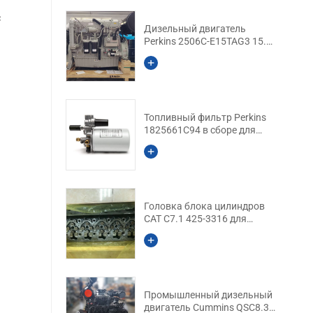
с
Дизельный двигатель
Perkins 2506C-E15TAG3 15.2
L для генераторной
установки
Топливный фильтр Perkins
1825661C94 в сборе для
двигателей серии 1306
Головка блока цилиндров
CAT C7.1 425-3316 для
экскаваторов CAT 323D2 /
320D2
Промышленный дизельный
двигатель Cummins QSC8.3-