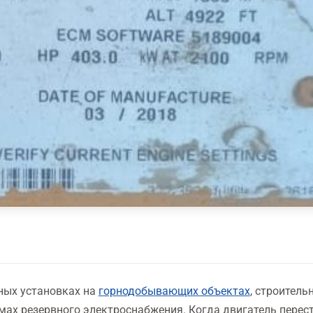
ных установках на
горнодобывающих объектах
, строитель
ах резервного электроснабжения. Когда двигатель перес