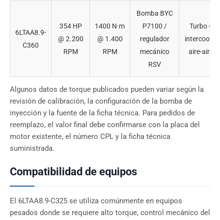
Bomba BYC
354 HP
1400 N·m
P7100 /
Turbo +
6LTAA8.9-
@ 2.200
@ 1.400
regulador
intercooler
C360
RPM
RPM
mecánico
aire-aire
RSV
Algunos datos de torque publicados pueden variar según la
revisión de calibración, la configuración de la bomba de
inyección y la fuente de la ficha técnica. Para pedidos de
reemplazo, el valor final debe confirmarse con la placa del
motor existente, el número CPL y la ficha técnica
suministrada.
Compatibilidad de equipos
El 6LTAA8.9-C325 se utiliza comúnmente en equipos
pesados donde se requiere alto torque, control mecánico del