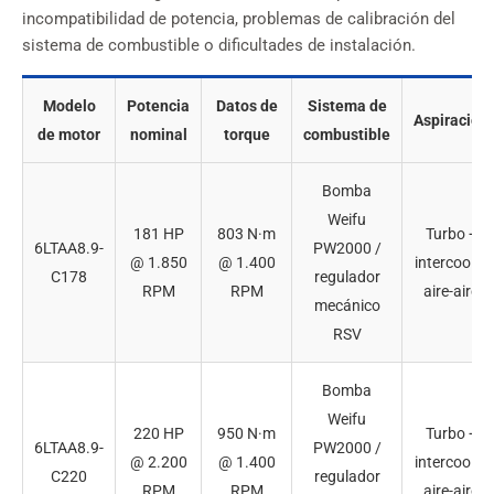
incompatibilidad de potencia, problemas de calibración del
sistema de combustible o dificultades de instalación.
Modelo
Potencia
Datos de
Sistema de
Aspiración
de motor
nominal
torque
combustible
Bomba
Weifu
181 HP
803 N·m
Turbo +
6LTAA8.9-
PW2000 /
@ 1.850
@ 1.400
intercooler
C178
regulador
RPM
RPM
aire-aire
mecánico
RSV
Bomba
Weifu
220 HP
950 N·m
Turbo +
6LTAA8.9-
PW2000 /
@ 2.200
@ 1.400
intercooler
C220
regulador
RPM
RPM
aire-aire