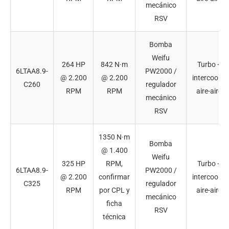
mecánico
RSV
Bomba
Weifu
264 HP
842 N·m
Turbo +
6LTAA8.9-
PW2000 /
@ 2.200
@ 2.200
intercooler
C260
regulador
RPM
RPM
aire-aire
mecánico
RSV
1350 N·m
Bomba
@ 1.400
Weifu
325 HP
RPM,
Turbo +
6LTAA8.9-
PW2000 /
@ 2.200
confirmar
intercooler
C325
regulador
RPM
por CPL y
aire-aire
mecánico
ficha
RSV
técnica