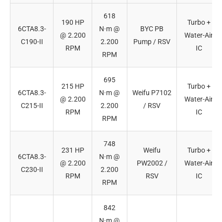
618
190 HP
Turbo +
6CTA8.3-
N·m @
BYC PB
@ 2.200
Water-Air
C190-II
2.200
Pump / RSV
RPM
IC
RPM
695
215 HP
Turbo +
6CTA8.3-
N·m @
Weifu P7102
@ 2.200
Water-Air
C215-II
2.200
/ RSV
RPM
IC
RPM
748
231 HP
Weifu
Turbo +
6CTA8.3-
N·m @
@ 2.200
PW2002 /
Water-Air
C230-II
2.200
RPM
RSV
IC
RPM
842
N·m @