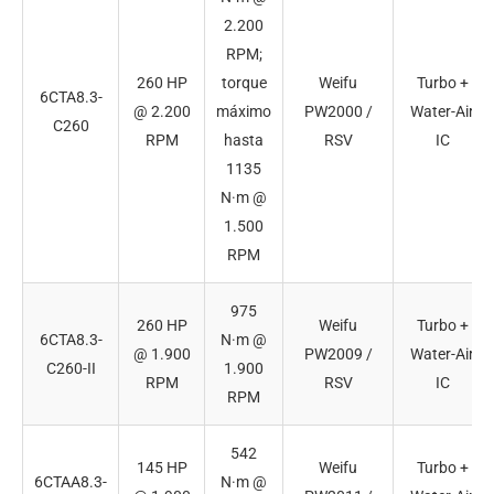
2.200
RPM;
260 HP
torque
Weifu
Turbo +
6CTA8.3-
@ 2.200
máximo
PW2000 /
Water-Air
C260
RPM
hasta
RSV
IC
1135
N·m @
1.500
RPM
975
260 HP
Weifu
Turbo +
6CTA8.3-
N·m @
@ 1.900
PW2009 /
Water-Air
C260-II
1.900
RPM
RSV
IC
RPM
542
145 HP
Weifu
Turbo +
6CTAA8.3-
N·m @