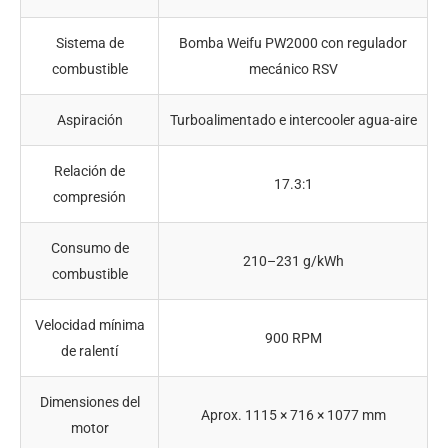
Sistema de
Bomba Weifu PW2000 con regulador
combustible
mecánico RSV
Aspiración
Turboalimentado e intercooler agua-aire
Relación de
17.3:1
compresión
Consumo de
210–231 g/kWh
combustible
Velocidad mínima
900 RPM
de ralentí
Dimensiones del
Aprox. 1115 × 716 × 1077 mm
motor