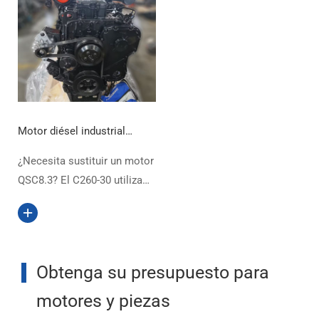
Motor diésel industrial
Cummins QSC8.3-C260-30
¿Necesita sustituir un motor
DCEC 260 HP
QSC8.3? El C260-30 utiliza
control CM850/CM2850,
ECM W91378 y CPL
4891/9479. Confirme el ESN
para minería, petróleo …
Obtenga su presupuesto para
motores y piezas