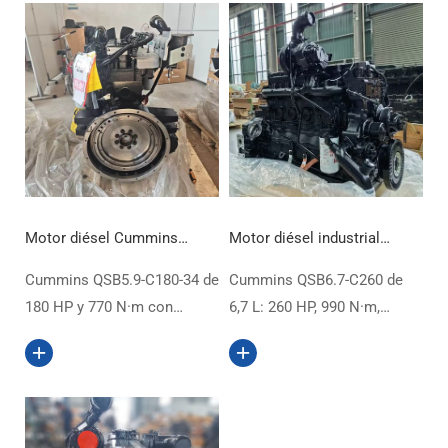
Motor diésel Cummins
Motor diésel industrial
QSB5.9-C180-34 DCEC 180
Cummins QSB6.7-C260
Cummins QSB5.9-C180-34 de
Cummins QSB6.7-C260 de
HP
DCEC 260 HP
180 HP y 770 N·m con
6,7 L: 260 HP, 990 N·m,
sistema common rail
sistema HPCR y control
BOSCH y control ECM.
ECM. Verifique ESN/CPL
Verificación por ESN para
D313013CX03 para
excavadoras de 20–25 t y
excavadoras, grúas y
cargad…
equipos minero…