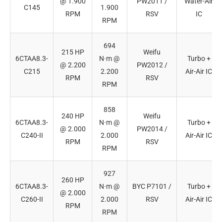
@ 1.900
PW2011 /
Water-Air
C145
1.900
RPM
RSV
IC
RPM
694
215 HP
Weifu
6CTAA8.3-
N·m @
Turbo +
@ 2.200
PW2012 /
C215
2.200
Air-Air IC
RPM
RSV
RPM
858
240 HP
Weifu
6CTAA8.3-
N·m @
Turbo +
@ 2.000
PW2014 /
C240-II
2.000
Air-Air IC
RPM
RSV
RPM
927
260 HP
6CTAA8.3-
N·m @
BYC P7101 /
Turbo +
@ 2.000
C260-II
2.000
RSV
Air-Air IC
RPM
RPM