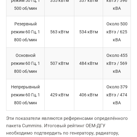
режим 50 Гц, 1
355 кВтм
337 кВтм
кВтэ / 396
500 об/мин
кВА
Резервный
Около 500
режим 60 Гц, 1
563 кВтм
534 кВтм
кВтэ / 625
800 об/мин
кВА
Основной
Около 455
режим 60 Гц, 1
507 кВтм
484 кВтм
кВтэ / 569
800 об/мин
кВА
Непрерывный
Около 379
режим 60 Гц, 1
429 кВтм
406 кВтм
кВтэ / 474
800 об/мин
кВА
Эти показатели являются референсами определённого
пакета Cummins. Итоговый рейтинг OEM-ДГУ
необходимо подтвердить по генератору, радиатору,