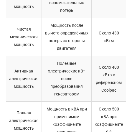
вспомогательных
мощность
потерь
Мощность после
Чистая
вычета определённых
Около 430
механическая
потерь со стороны
кВтм
мощность
двигателя
Полезные
Около 400
Активная
электрические кВт
кВтэ в
электрическая
после
референсном
мощность
преобразования
Coolpac
генератором
Мощность в кВА при
Около 500
Полная
применимом
кВА при
электрическая
коэффициенте
коэффициенте
мощность