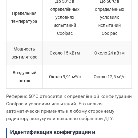
До 50°C в
До 50°C в
определённых
определённых
Предельная
условиях
условиях
температура
испытаний
испытаний
Coolpac
Coolpac
Мощность
Около 15 кВтм
Около 24 кВтм
вентилятора
Воздушный
Около 9,91 м³/с
Около 12,5 м³/с
поток
Референс 50°C относится к определённой конфигурации
Coolpac и условиям испытаний. Его нельзя
автоматически применять к любому стороннему
радиатору, кожуху или локально собранной ДГУ.
Идентификация конфигурации и