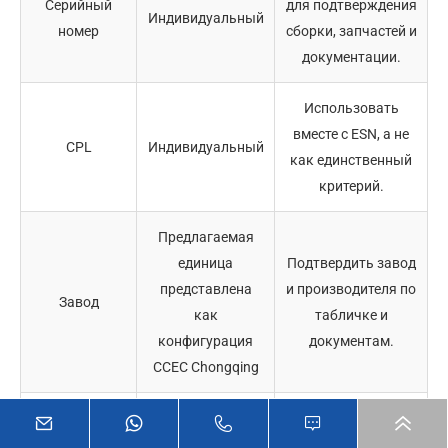
Серийный
для подтверждения
Индивидуальный
номер
сборки, запчастей и
документации.
Использовать
вместе с ESN, а не
CPL
Индивидуальный
как единственный
критерий.
Предлагаемая
единица
Подтвердить завод
представлена
и производителя по
Завод
как
табличке и
конфигурация
документам.
CCEC Chongqing
Может
Подтвердить
указываться
декларацию,