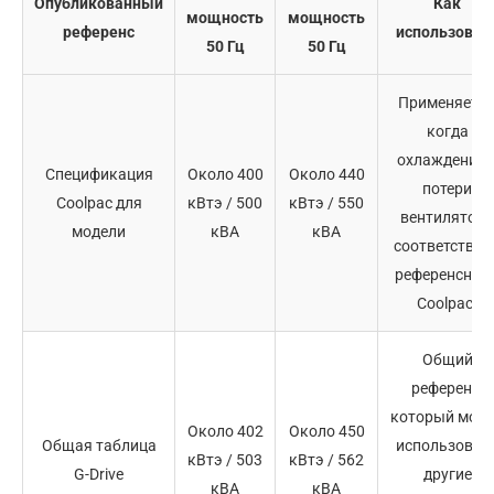
Опубликованный
Как
мощность
мощность
референс
использоват
50 Гц
50 Гц
Применяется
когда
охлаждение 
Спецификация
Около 400
Около 440
потери
Coolpac для
кВтэ / 500
кВтэ / 550
вентилятора
модели
кВА
кВА
соответствую
референсном
Coolpac.
Общий
референс,
который мож
Около 402
Около 450
Общая таблица
использоват
кВтэ / 503
кВтэ / 562
G-Drive
другие
кВА
кВА