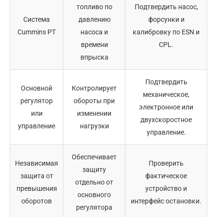
топливо по
Подтвердить насос,
Система
давлению
форсунки и
Cummins PT
насоса и
калибровку по ESN и
времени
CPL.
впрыска
Подтвердить
Основной
Контролирует
механическое,
регулятор
обороты при
электронное или
или
изменении
двухскоростное
управление
нагрузки
управление.
Обеспечивает
Независимая
Проверить
защиту
защита от
фактическое
отдельно от
превышения
устройство и
основного
оборотов
интерфейс остановки.
регулятора