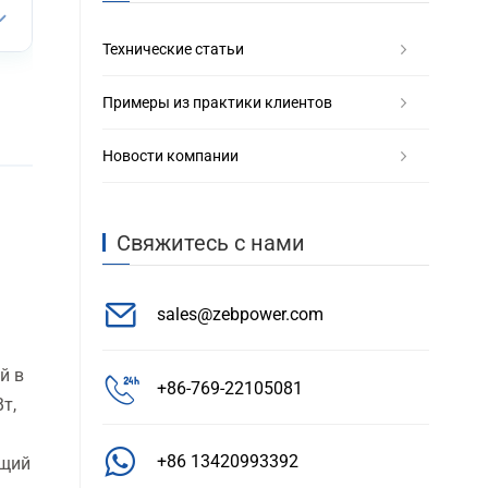
Технические статьи
Примеры из практики клиентов
Новости компании
Свяжитесь с нами
sales@zebpower.com
й в
+86-769-22105081
т,
+86 13420993392
ящий