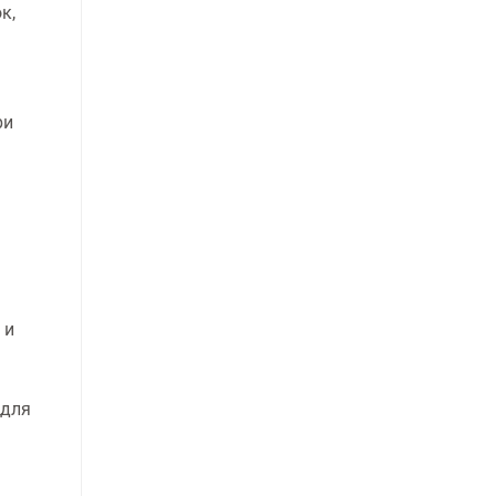
к,
ри
 и
 для