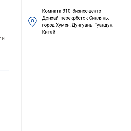
Комната 310, бизнес-центр
Донхай, перекрёсток Синлянь,
город Хумен, Дунгуань, Гуандун,
я
Китай
 и
о