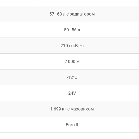
57–63 л с радиатором
50–56 л
210 г/кВт·ч
2 000 м
-12°C
24V
1 699 кг с маховиком
Euro II