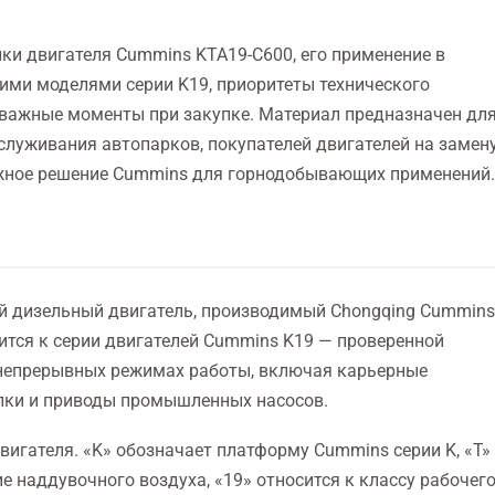
ки двигателя Cummins KTA19-C600, его применение в
ими моделями серии K19, приоритеты технического
 важные моменты при закупке. Материал предназначен дл
луживания автопарков, покупателей двигателей на замену
ежное решение Cummins для горнодобывающих применений.
 дизельный двигатель, производимый Chongqing Cummins
осится к серии двигателей Cummins K19 — проверенной
 непрерывных режимах работы, включая карьерные
илки и приводы промышленных насосов.
игателя. «K» обозначает платформу Cummins серии K, «T»
е наддувочного воздуха, «19» относится к классу рабочег