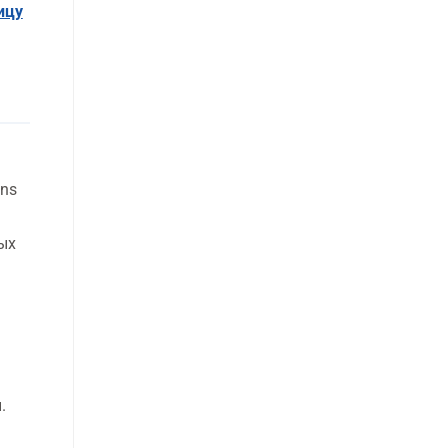
ицу
ns
ых
.