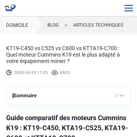
DOMICILE
BLOG
>
ARTICLES TECHNIQUES
KT19-C450 vs C525 vs C600 vs KTTA19-C700 :
Quel moteur Cummins K19 est le plus adapté à
votre équipement minier ?
2026-04-29 11:05
6803
Sommaire
21
Guide comparatif des moteurs Cummins
K19 : KT19-C450, KTA19-C525, KTA19-