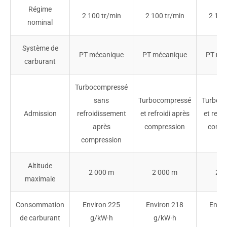
Régime
2 100 tr/min
2 100 tr/min
2 100
nominal
Système de
PT mécanique
PT mécanique
PT mé
carburant
Turbocompressé
sans
Turbocompressé
Turboc
Admission
refroidissement
et refroidi après
et refro
après
compression
compr
compression
Altitude
2 000 m
2 000 m
2 0
maximale
Consommation
Environ 225
Environ 218
Envir
de carburant
g/kW·h
g/kW·h
g/