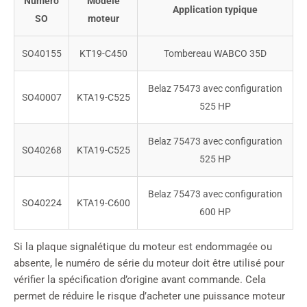
Numéro
Modèle
Application typique
SO
moteur
SO40155
KT19-C450
Tombereau WABCO 35D
Belaz 75473 avec configuration
SO40007
KTA19-C525
525 HP
Belaz 75473 avec configuration
SO40268
KTA19-C525
525 HP
Belaz 75473 avec configuration
SO40224
KTA19-C600
600 HP
Si la plaque signalétique du moteur est endommagée ou
absente, le numéro de série du moteur doit être utilisé pour
vérifier la spécification d’origine avant commande. Cela
permet de réduire le risque d’acheter une puissance moteur