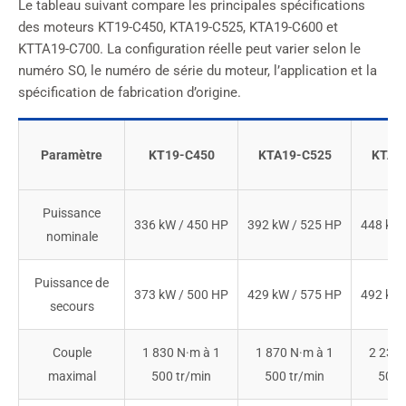
Le tableau suivant compare les principales spécifications
des moteurs KT19-C450, KTA19-C525, KTA19-C600 et
KTTA19-C700. La configuration réelle peut varier selon le
numéro SO, le numéro de série du moteur, l’application et la
spécification de fabrication d’origine.
Paramètre
KT19-C450
KTA19-C525
KTA1
Puissance
336 kW / 450 HP
392 kW / 525 HP
448 kW 
nominale
Puissance de
373 kW / 500 HP
429 kW / 575 HP
492 kW 
secours
Couple
1 830 N·m à 1
1 870 N·m à 1
2 237 
maximal
500 tr/min
500 tr/min
500 