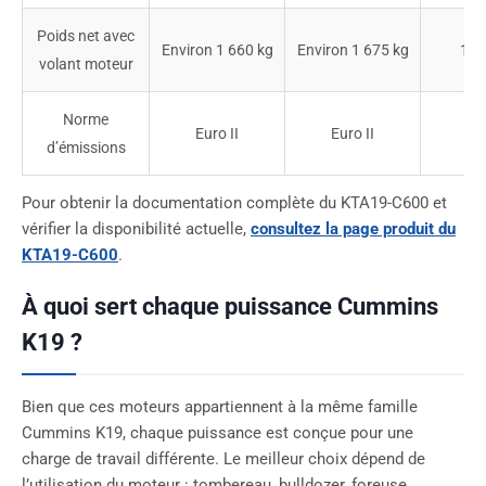
Poids net avec
Environ 1 660 kg
Environ 1 675 kg
1 6
volant moteur
Norme
Euro II
Euro II
Eur
d’émissions
Pour obtenir la documentation complète du KTA19-C600 et
vérifier la disponibilité actuelle,
consultez la page produit du
KTA19-C600
.
À quoi sert chaque puissance Cummins
K19 ?
Bien que ces moteurs appartiennent à la même famille
Cummins K19, chaque puissance est conçue pour une
charge de travail différente. Le meilleur choix dépend de
l’utilisation du moteur : tombereau, bulldozer, foreuse,