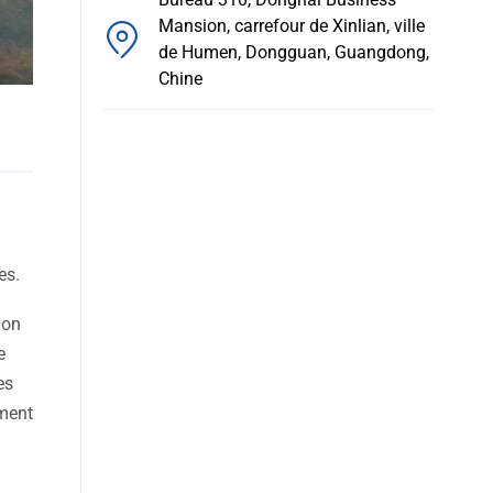
Mansion, carrefour de Xinlian, ville
de Humen, Dongguan, Guangdong,
Chine
es.
ion
e
es
ement