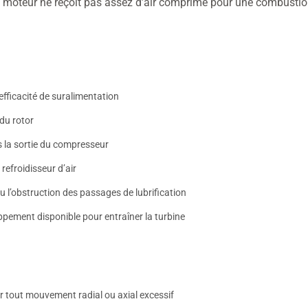
 le moteur ne reçoit pas assez d’air comprimé pour une combusti
fficacité de suralimentation
du rotor
s la sortie du compresseur
 refroidisseur d’air
 l’obstruction des passages de lubrification
ppement disponible pour entraîner la turbine
er tout mouvement radial ou axial excessif